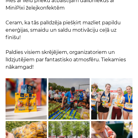
Mēs ar lielu prieku atbalstījām dalībniekus ar 
MiniPixi želejkonfektēm 
Ceram, ka tās palīdzēja piešķirt mazliet papildu 
enerģijas, smaidu un saldu motivāciju ceļā uz 
finišu!
Paldies visiem skrējējiem, organizatoriem un 
līdzjutējiem par fantastisko atmosfēru. Tiekamies 
nākamgad!