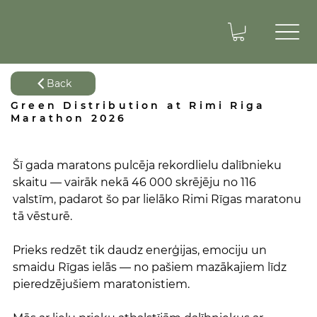
Back
Green Distribution at Rimi Riga
Marathon 2026
Šī gada maratons pulcēja rekordlielu dalībnieku 
skaitu — vairāk nekā 46 000 skrējēju no 116 
valstīm, padarot šo par lielāko Rimi Rīgas maratonu 
tā vēsturē. 
Prieks redzēt tik daudz enerģijas, emociju un 
smaidu Rīgas ielās — no pašiem mazākajiem līdz 
pieredzējušiem maratonistiem. 